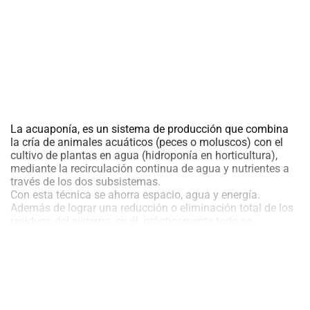
La acuaponía, es un sistema de producción que combina
la cría de animales acuáticos (peces o moluscos) con el
cultivo de plantas en agua (hidroponía en horticultura),
mediante la recirculación continua de agua y nutrientes a
través de los dos subsistemas.
Con esta técnica se ahorra espacio, agua y energía.
Además de lograr una reducción o eliminación total de los
residuos del sistema; en él, prácticamente todo se
aprovecha.
La acuaponía consigue producciones sanas, vigorosas y
de buen sabor, tanto de vegetales como de peces, al tiempo
que se respeta el medio ambiente.
Los sistemas acuapónicos se pueden dimensionar a
cualquier escala, tanto para uso particular o familiar, como