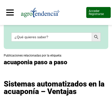
Acceder
Registrarse
Botón de búsqueda
Buscar:
Señal
en
vivo
Conoce
Publicaciones relacionadas por la etiqueta:
más
acuaponia paso a paso
Agrotendencia
TV
Nuestros
Planes
Sistemas automatizados en la
Glosario
acuaponía – Ventajas
Agroshow
Regístrate
y
suscríbete
Contáctenos