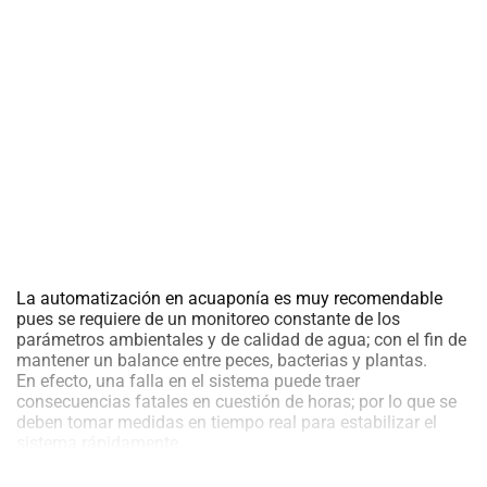
al
boletín
Acuicultura
Agricultura
de
precisión
Apicultura
Avicultura
Cultivos
Ganadería
Hidroponía
La automatización en acuaponía es muy recomendable
Pastos
pues se requiere de un monitoreo constante de los
y
parámetros ambientales y de calidad de agua; con el fin de
Forrajes
Ovinos
mantener un balance entre peces, bacterias y plantas.
y
En efecto, una falla en el sistema puede traer
caprinos
Porcino
consecuencias fatales en cuestión de horas; por lo que se
deben tomar medidas en tiempo real para estabilizar el
Post-
sistema rápidamente.
Cosecha
Muchas veces el personal experimentado puede detectar si
algo anda mal, simplemente observando a los peces, o la