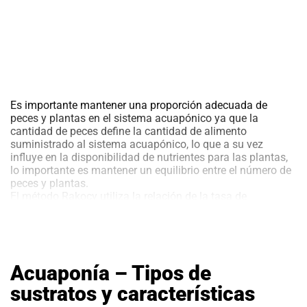
Es importante mantener una proporción adecuada de
peces y plantas en el sistema acuapónico ya que la
cantidad de peces define la cantidad de alimento
suministrado al sistema acuapónico, lo que a su vez
influye en la disponibilidad de nutrientes para las plantas,
lo importante es mantener un equilibrio entre el número de
peces y plantas.
El método Rakocy utiliza la relación de la tasa de
alimentación de los peces, que no es más que la cantidad
de alimento suministrado a los peces diariamente, por
metro cuadrado de área de crecimiento de la planta
La acumulación de la materia orgánica en el sistema
puede causar una disminución del oxígeno disuelto, con la
Acuaponía – Tipos de
consecuente producción de dióxido de carbono y amonio.
La descomposición anaeróbica del lodo depositado en los
sustratos y características
tanques produce metano y sulfuro de hidrogeno,