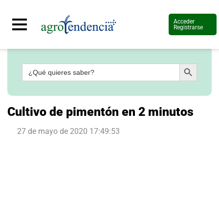
Acceder
Registrarse
Botón de búsqueda
Buscar:
Señal
en
vivo
Conoce
Cultivo de pimentón en 2 minutos
más
27 de mayo de 2020 17:49:53
Agrotendencia
TV
Nuestros
Planes
Glosario
Agroshow
Regístrate
y
suscríbete
Contáctenos