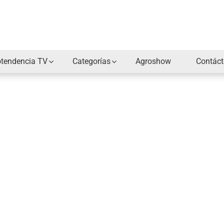
otendencia TV
Categorías
Agroshow
Contác
Nombre de usuario o correo electrónico:
*
Contraseña
*
Mantenerme conectado
Crea cuenta